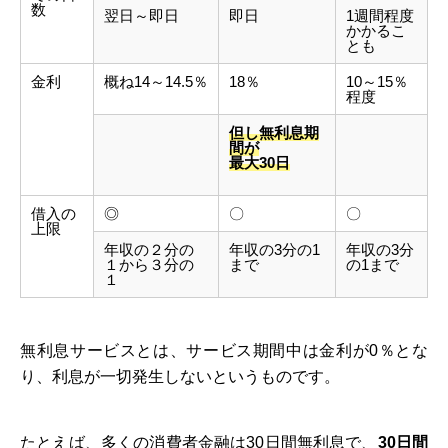
数
翌日～即日
即日
1週間程度
かかるこ
とも
金利
概ね14～14.5％
18％
10～15％
程度
但し無利息期
間が
最大30日
借入の
◎
〇
〇
上限
年収の２分の
年収の3分の1
年収の3分
１から３分の
まで
の1まで
１
無利息サービスとは、サービス期間中は金利が0％とな
り、利息が一切発生しないというものです。
たとえば、多くの消費者金融は30日間無利息で、
30日間