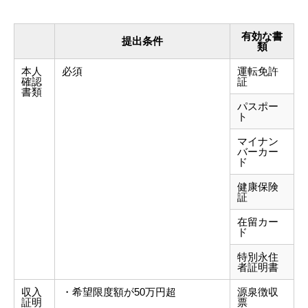
有効な書
提出条件
類
本人
必須
運転免許
確認
証
書類
パスポー
ト
マイナン
バーカー
ド
健康保険
証
在留カー
ド
特別永住
者証明書
収入
・希望限度額が50万円超
源泉徴収
証明
票