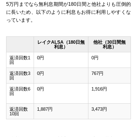
5万円までなら無利息期間が180日間と他社よりも圧倒的
に長いため、以下のように利息もお得に利用しやすくな
っています。
レイクALSA（180日無
他社（30日間無
利息）
利息）
返済回数1
0円
0円
回
返済回数3
0円
767円
回
返済回数6
0円
1,916円
回
返済回数
1,887円
3,473円
10回