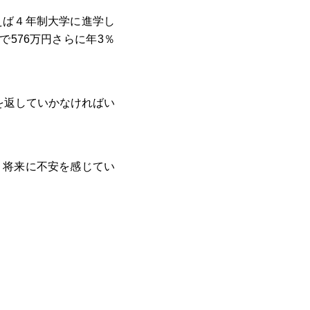
えば４年制大学に進学し
で576万円さらに年3％
つを返していかなければい
、将来に不安を感じてい