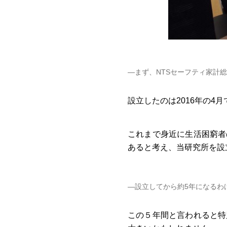
―まず、NTSセーフティ家計
設立したのは2016年の
これまで身近に生活困窮者
あると考え、当研究所を設
―設立してから約5年になるわ
この５年間と言われると特